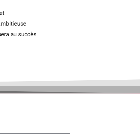
et
 ambitieuse
uera au succès