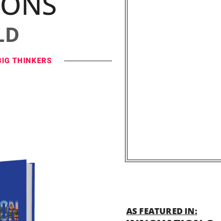
IONS
LD
BIG THINKERS
AS FEATURED IN: