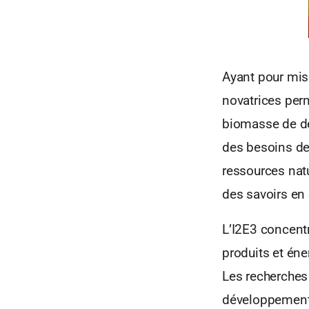
Ayant pour mis
novatrices per
biomasse de de
des besoins des
ressources natu
des savoirs en
L’I2E3 concentre
produits et éne
Les recherches 
développement 