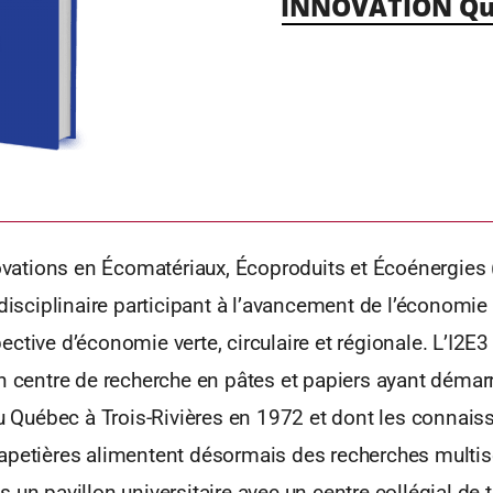
INNOVATION Qu
novations en Écomatériaux, Écoproduits et Écoénergies 
idisciplinaire participant à l’avancement de l’économi
ctive d’économie verte, circulaire et régionale. L’I2E3 
n centre de recherche en pâtes et papiers ayant démarr
du Québec à Trois-Rivières en 1972 et dont les connais
apetières alimentent désormais des recherches multise
 un pavillon universitaire avec un centre collégial de t