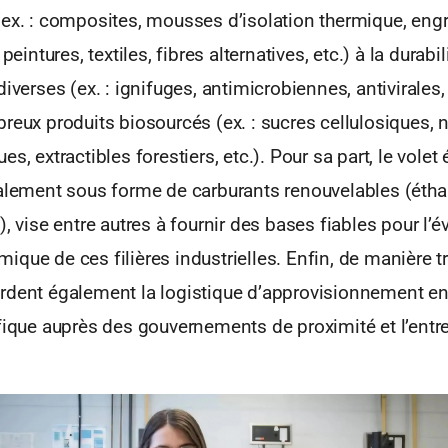
(ex. : composites, mousses d’isolation thermique, eng
 peintures, textiles, fibres alternatives, etc.) à la durabi
iverses (ex. : ignifuges, antimicrobiennes, antivirales,
reux produits biosourcés (ex. : sucres cellulosiques, 
s, extractibles forestiers, etc.). Pour sa part, le volet
alement sous forme de carburants renouvelables (éthan
), vise entre autres à fournir des bases fiables pour l’é
que de ces filières industrielles. Enfin, de manière tr
rdent également la logistique d’approvisionnement en
fique auprès des gouvernements de proximité et l’entre