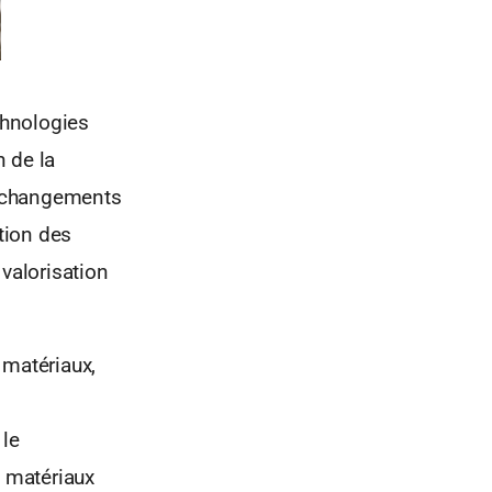
chnologies
 de la
x changements
ation des
 valorisation
s matériaux,
 le
 matériaux