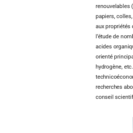
renouvelables 
papiers, colles,
aux propriétés d
l’étude de nomb
acides organique
orienté princip
hydrogène, etc.
technicoéconomi
recherches abo
conseil scienti