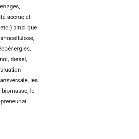
renages,
lité accrue et
 etc.) ainsi que
nanocellulose,
 écoénergies,
ol, diesel,
valuation
ansversale, les
 biomasse, le
preneuriat.