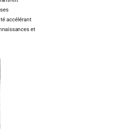
 ses
ité accélérant
onnaissances et