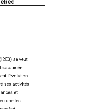
ebec
(I2E3) se veut
e biosourcée
est l’évolution
é ses activités
sances et
ctorielles.
ransfert