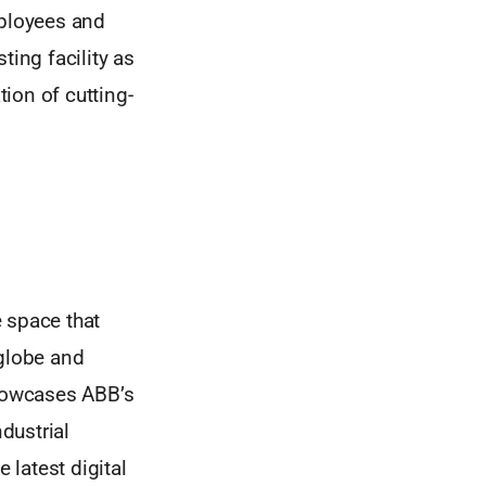
mployees and
ing facility as
ion of cutting-
 space that
 globe and
showcases ABB’s
ndustrial
 latest digital