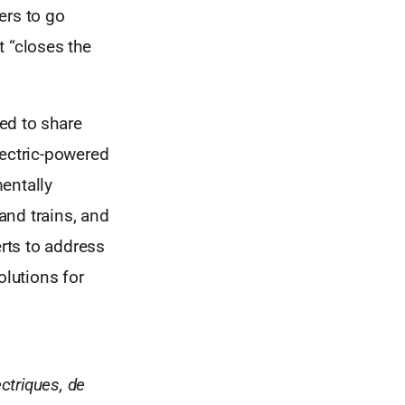
ers to go
t “closes the
ed to share
lectric-powered
entally
 and trains, and
erts to address
olutions for
ctriques, de