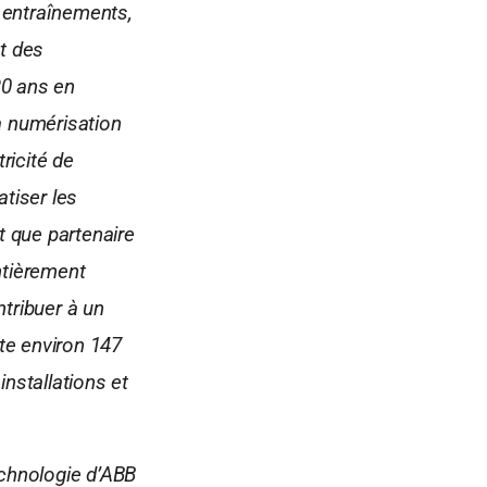
t entraînements,
et des
30 ans en
la numérisation
tricité de
atiser les
nt que partenaire
ntièrement
ntribuer à un
te environ 147
nstallations et
echnologie d’ABB