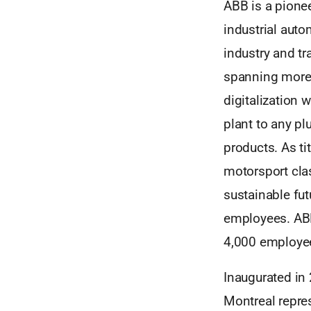
ABB is a pionee
industrial auto
industry and tr
spanning more t
digitalization 
plant to any pl
products. As tit
motorsport clas
sustainable fu
employees. ABB
4,000 employe
Inaugurated in
Montreal repre