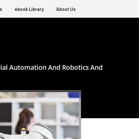
s
ebook Library
About Us
trial Automation And Robotics And