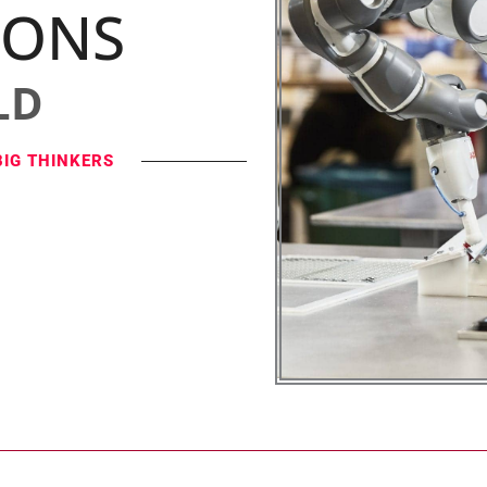
IONS
LD
BIG THINKERS