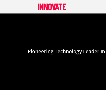
Skip
to
content
Pioneering Technology Leader In 