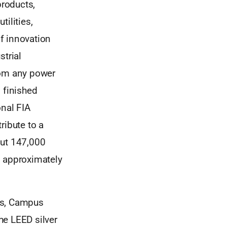
products,
ilities,
of innovation
strial
from any power
 finished
onal FIA
ribute to a
out 147,000
d approximately
rs, Campus
he LEED silver