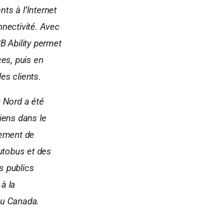
nts à l’Internet
nnectivité. Avec
B Ability permet
ces, puis en
es clients.
u Nord a été
iens dans le
pement de
utobus et des
s publics
 à la
 au Canada.