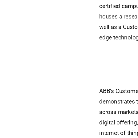
certified campu
houses a resea
well as a Custo
edge technolog
ABB’s Customer
demonstrates th
across markets
digital offerin
internet of thi