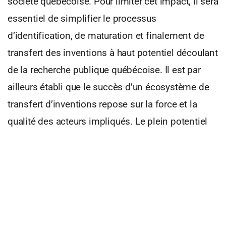
société québécoise. Pour limiter cet impact, il sera
essentiel de simplifier le processus
d’identification, de maturation et finalement de
transfert des inventions à haut potentiel découlant
de la recherche publique québécoise. Il est par
ailleurs établi que le succès d’un écosystème de
transfert d’inventions repose sur la force et la
qualité des acteurs impliqués. Le plein potentiel
est atteint lorsque toutes les composantes
collaborent efficacement et au bon moment.
Le gouvernement du Québec a placé l’innovation
au cœur de sa vision économique, dans le but
d’enrichir l’ensemble de la société québécoise.