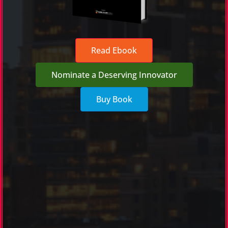
Read Ebook
Nominate a Deserving Innovator
Buy Book