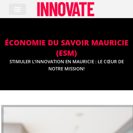
Skip
to
content
ÉCONOMIE DU SAVOIR MAURICIE
(ESM)
STIMULER L’INNOVATION EN MAURICIE : LE CŒUR DE
NOTRE MISSION!